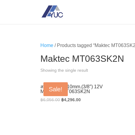
Home
/ Products tagged “Maktec MT063SK
Maktec MT063SK2N
Showing the single result
สว่านไร้สาย 10mm.(3/8″) 12V
Sale!
MAKTEC MT063SK2N
Original
Current
฿
6,056.00
฿
4,296.00
price
price
was:
is:
฿6,056.00.
฿4,296.00.