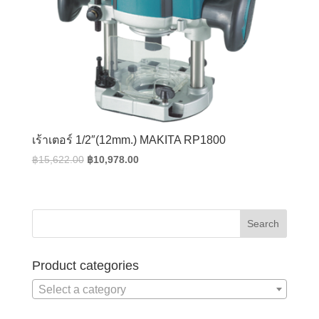
เร้าเตอร์ 1/2″(12mm.) MAKITA RP1800
Original
Current
฿
15,622.00
฿
10,978.00
price
price
was:
is:
฿15,622.00.
฿10,978.00.
Product categories
Select a category