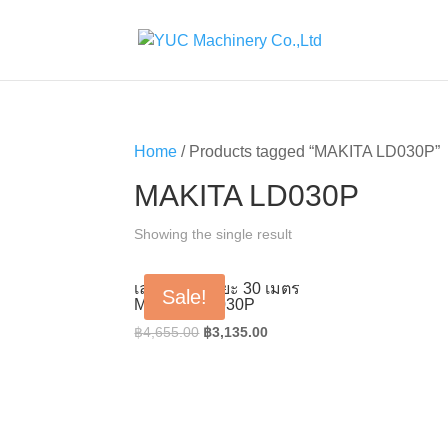
Home
/ Products tagged “MAKITA LD030P”
MAKITA LD030P
Showing the single result
เลเซอร์วัดระยะ 30 เมตร
Sale!
MAKITA LD030P
Original
Current
฿
4,655.00
฿
3,135.00
price
price
was:
is:
฿4,655.00.
฿3,135.00.