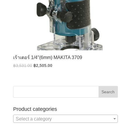
เร้าเตอร์ 1/4″(6mm) MAKITA 3709
Original
Current
฿
3,531.00
฿
2,505.00
price
price
was:
is:
฿3,531.00.
฿2,505.00.
Product categories
Select a category