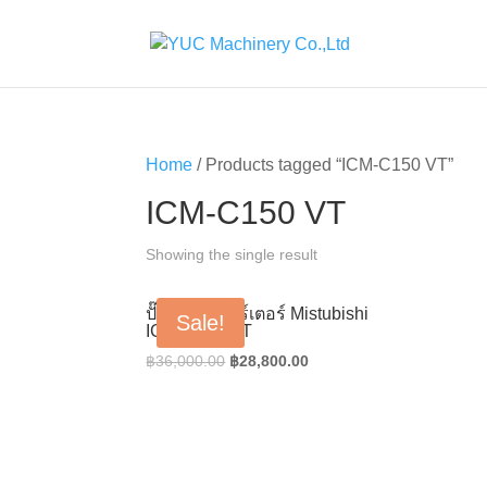
Home
/ Products tagged “ICM-C150 VT”
ICM-C150 VT
Showing the single result
ปั๊มน้ำอินเวอร์เตอร์ Mistubishi
Sale!
ICM-C150 VT
Original
Current
฿
36,000.00
฿
28,800.00
price
price
was:
is:
฿36,000.00.
฿28,800.00.