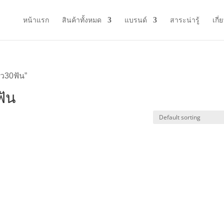
หน้าแรก
สินค้าทั้งหมด
แบรนด์
สาระน่ารู้
เกี่
้ว30ฟัน”
ฟัน