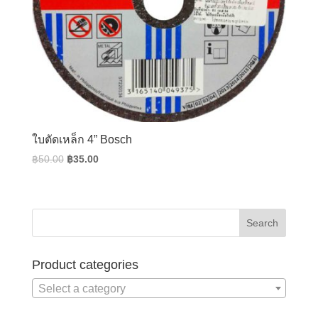
ใบตัดเหล็ก 4” Bosch
Original
Current
฿
50.00
฿
35.00
price
price
was:
is:
฿50.00.
฿35.00.
Product categories
Select a category