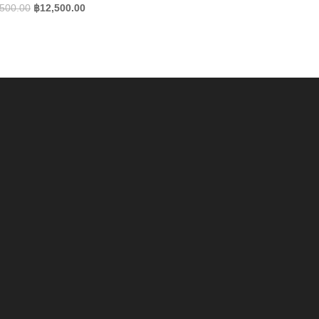
Original
Current
,500.00
฿
12,500.00
price
price
was:
is:
฿13,500.00.
฿12,500.00.