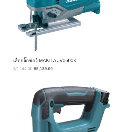
เลื่อยจิ๊กซอว์ MAKITA JV0600K
Original
Current
฿
7,244.00
฿
5,139.00
price
price
was:
is:
฿7,244.00.
฿5,139.00.