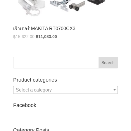
เร้าเตอร์ MAKITA RT0700CX3
Original
Current
฿
15,622.00
฿
11,083.00
price
price
was:
is:
฿15,622.00.
฿11,083.00.
Product categories
Select a category
Facebook
Category Posts