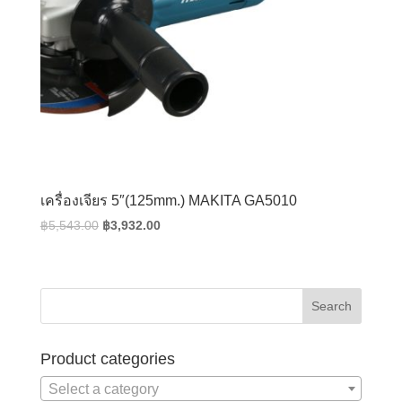
เครื่องเจียร 5″(125mm.) MAKITA GA5010
Original
Current
฿
5,543.00
฿
3,932.00
price
price
was:
is:
฿5,543.00.
฿3,932.00.
Product categories
Select a category