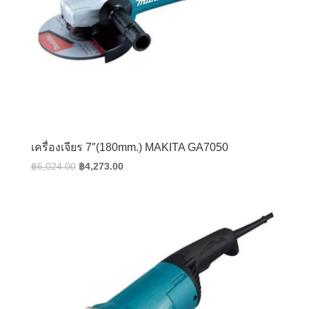
เครื่องเจียร 7″(180mm.) MAKITA GA7050
Original
Current
฿
6,024.00
฿
4,273.00
price
price
was:
is:
฿6,024.00.
฿4,273.00.