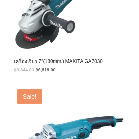
เครื่องเจียร 7″(180mm.) MAKITA GA7030
Original
Current
฿
9,844.00
฿
6,919.00
price
price
was:
is:
฿9,844.00.
฿6,919.00.
Sale!