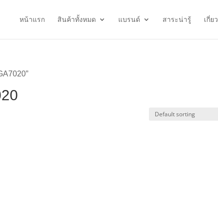
หน้าแรก
สินค้าทั้งหมด
แบรนด์
สาระน่ารู้
เกี่ย
า GA7020”
020