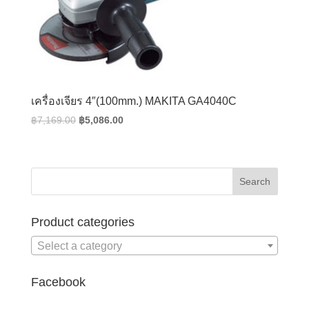
เครื่องเจียร 4″(100mm.) MAKITA GA4040C
Original
Current
฿
7,169.00
฿
5,086.00
price
price
was:
is:
฿7,169.00.
฿5,086.00.
Product categories
Select a category
Facebook