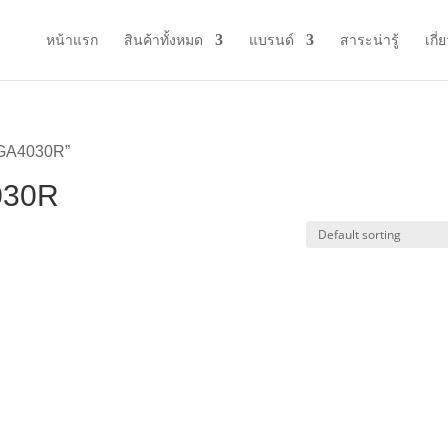
หน้าแรก
สินค้าทั้งหมด
แบรนด์
สาระน่ารู้
เกี่
า GA4030R”
4030R