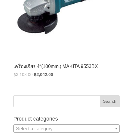
เครื่องเจียร 4″(100mm.) MAKITA 9553BX
Original
Current
฿
3,103.00
฿
2,042.00
price
price
was:
is:
฿3,103.00.
฿2,042.00.
Product categories
Select a category