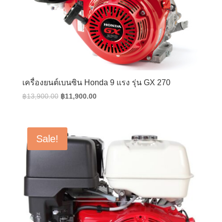
เครื่องยนต์เบนซิน Honda 9 แรง รุ่น GX 270
Original
Current
฿
13,900.00
฿
11,900.00
price
price
was:
is:
฿13,900.00.
฿11,900.00.
Sale!