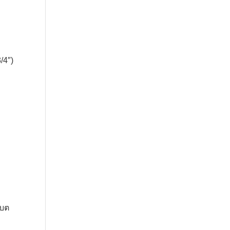
/4″)
0.
00.
แบต