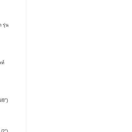
รุ่น
ท์
/8″)
/2″)