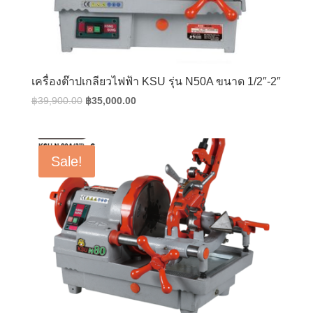
เครื่องต๊าปเกลียวไฟฟ้า KSU รุ่น N50A ขนาด 1/2″-2″
Original
Current
฿
39,900.00
฿
35,000.00
price
price
was:
is:
฿39,900.00.
฿35,000.00.
Sale!