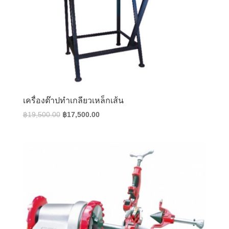
เครื่องต๊าปทำเกลียวเหล็กเส้น
Original
Current
฿
19,500.00
฿
17,500.00
price
price
was:
is:
฿19,500.00.
฿17,500.00.