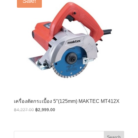
Sale!
เครื่องตัดกระเบื้อง 5″(125mm) MAKTEC MT412X
Original
Current
฿
4,227.00
฿
2,999.00
price
price
was:
is:
฿4,227.00.
฿2,999.00.