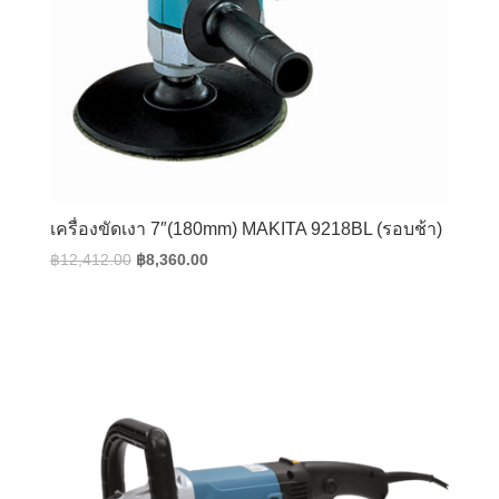
เครื่องขัดเงา 7″(180mm) MAKITA 9218BL (รอบช้า)
Original
Current
฿
12,412.00
฿
8,360.00
price
price
was:
is:
฿12,412.00.
฿8,360.00.