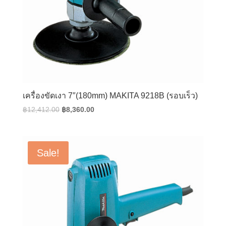
เครื่องขัดเงา 7″(180mm) MAKITA 9218B (รอบเร็ว)
Original
Current
฿
12,412.00
฿
8,360.00
price
price
was:
is:
฿12,412.00.
฿8,360.00.
Sale!