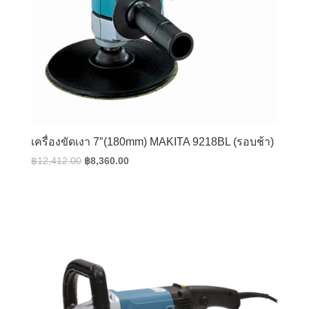
เครื่องขัดเงา 7″(180mm) MAKITA 9218BL (รอบช้า)
Original
Current
฿
12,412.00
฿
8,360.00
price
price
was:
is:
฿12,412.00.
฿8,360.00.