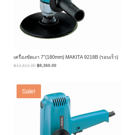
เครื่องขัดเงา 7″(180mm) MAKITA 9218B (รอบเร็ว)
Original
Current
฿
12,412.00
฿
8,360.00
price
price
was:
is:
฿12,412.00.
฿8,360.00.
Sale!