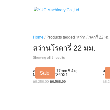
Home
/ Products tagged “สว่านโรตารี่ 22 มม
สว่านโรตารี่ 22 มม.
Showing all 3 results
สกัดคอนกรีต 17mm 5.4kg.
สว่า
Sale!
MAKTEC MT860X1
ระบ
Original
Current
฿
9,256.00
฿
6,568.00
฿
8,2
price
price
was:
is:
฿9,256.00.
฿6,568.00.