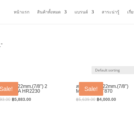
หน้าแรก
สินค้าทั้งหมด
แบรนด์
สาระน่ารู้
เกี่
.”
นโรตารี่ 22mm.(7/8″) 2
สว่านโรตารี่ 22mm.(7/8″)
Sale!
Sale!
บ MAKITA HR2230
MAKTEC MT870
Original
Current
Original
Current
93.00
฿
5,883.00
฿
5,639.00
฿
4,000.00
price
price
price
price
was:
is:
was:
is:
฿8,293.00.
฿5,883.00.
฿5,639.00.
฿4,000.0