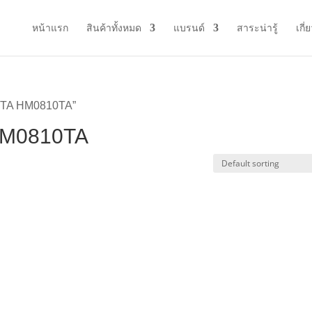
หน้าแรก
สินค้าทั้งหมด
แบรนด์
สาระน่ารู้
เกี่
KITA HM0810TA”
HM0810TA