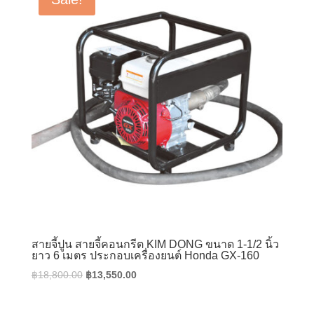
สายจี้ปูน สายจี้คอนกรีต KIM DONG ขนาด 1-1/2 นิ้ว
ยาว 6 เมตร ประกอบเครื่องยนต์ Honda GX-160
Original
Current
฿
18,800.00
฿
13,550.00
price
price
was:
is: