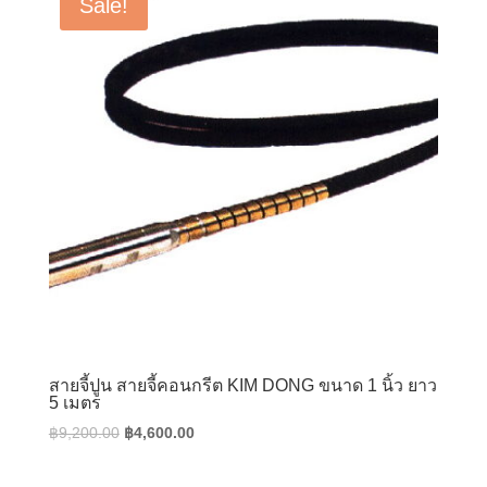
Sale!
สายจี้ปูน สายจี้คอนกรีต KIM DONG ขนาด 1 นิ้ว ยาว
5 เมตร
Original
Current
฿
9,200.00
฿
4,600.00
price
price
was:
is: