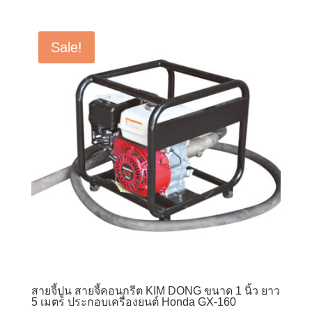
price
price
was:
is:
฿13,500.00.
฿8,900.00.
Sale!
สายจี้ปูน สายจี้คอนกรีต KIM DONG ขนาด 1 นิ้ว ยาว
5 เมตร ประกอบเครื่องยนต์ Honda GX-160