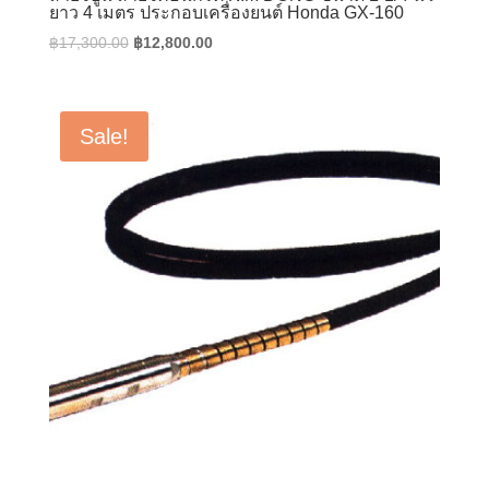
ยาว 4 เมตร ประกอบเครื่องยนต์ Honda GX-160
Original
Current
฿
17,300.00
฿
12,800.00
price
price
was:
is:
฿17,300.00.
฿12,800.00.
Sale!