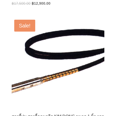
Original
Current
฿
17,500.00
฿
12,900.00
price
price
was:
is:
฿17,500.00.
฿12,900.00.
Sale!