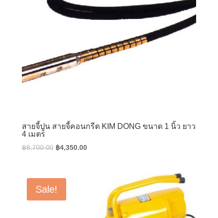
สายจี้ปูน สายจี้คอนกรีต KIM DONG ขนาด 1 นิ้ว ยาว
4 เมตร
Original
Current
฿
8,700.00
฿
4,350.00
price
price
was:
is:
฿8,700.00.
฿4,350.00.
Sale!