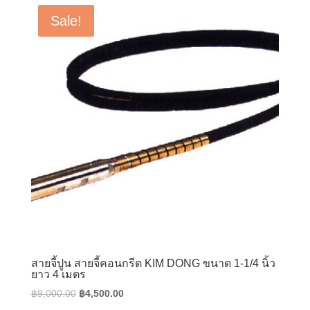
฿18,800.00.
฿13,550.00.
Sale!
สายจี้ปูน สายจี้คอนกรีต KIM DONG ขนาด 1-1/4 นิ้ว
ยาว 4 เมตร
Original
Current
฿
9,000.00
฿
4,500.00
price
price