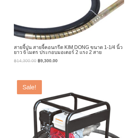
สายจี้ปูน สายจี้คอนกรีต KIM DONG ขนาด 1-1/4 นิ้ว
ยาว 6 เมตร ประกอบมอเตอร์ 2 แรง 2 สาย
Original
Current
฿
14,300.00
฿
9,300.00
price
price
was:
is:
฿14,300.00.
฿9,300.00.
Sale!