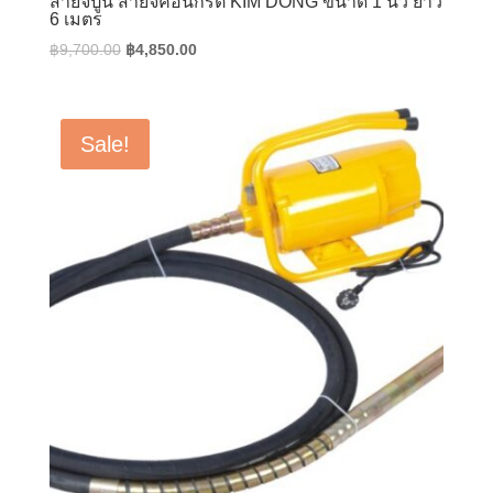
สายจี้ปูน สายจี้คอนกรีต KIM DONG ขนาด 1 นิ้ว ยาว
6 เมตร
Original
Current
฿
9,700.00
฿
4,850.00
price
price
was:
is:
฿9,700.00.
฿4,850.00.
Sale!