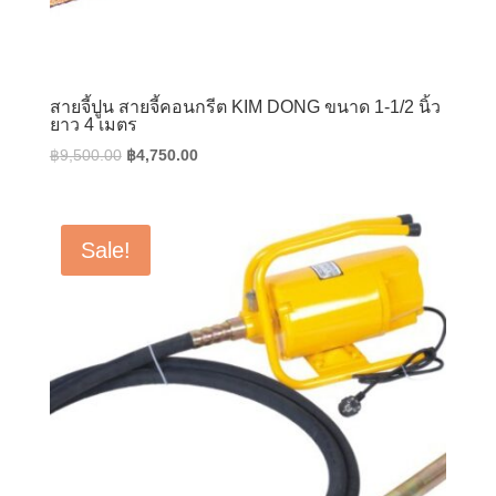
สายจี้ปูน สายจี้คอนกรีต KIM DONG ขนาด 1-1/2 นิ้ว
ยาว 4 เมตร
Original
Current
฿
9,500.00
฿
4,750.00
price
price
was:
is:
฿9,500.00.
฿4,750.00.
Sale!