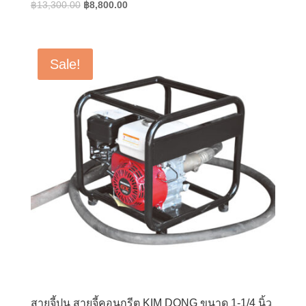
Original
Current
฿
13,300.00
฿
8,800.00
price
price
was:
is:
฿13,300.00.
฿8,800.00.
Sale!
สายจี้ปูน สายจี้คอนกรีต KIM DONG ขนาด 1-1/4 นิ้ว