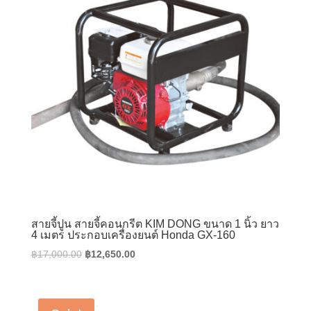
สายจี้ปูน สายจี้คอนกรีต KIM DONG ขนาด 1 นิ้ว ยาว
4 เมตร ประกอบเครื่องยนต์ Honda GX-160
Original
Current
฿
17,000.00
฿
12,650.00
price
price
was:
is:
฿17,000.00.
฿12,650.00.