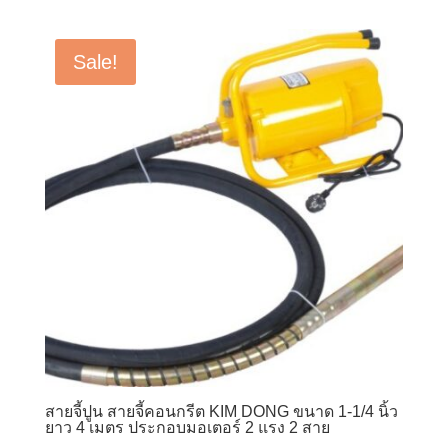
was:
is:
฿9,000.00.
฿4,500.00.
Sale!
สายจี้ปูน สายจี้คอนกรีต KIM DONG ขนาด 1-1/4 นิ้ว
ยาว 4 เมตร ประกอบมอเตอร์ 2 แรง 2 สาย