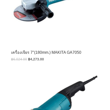
เครื่องเจียร 7″(180mm.) MAKITA GA7050
Original
Current
฿
6,024.00
฿
4,273.00
price
price
was:
is:
฿6,024.00.
฿4,273.00.