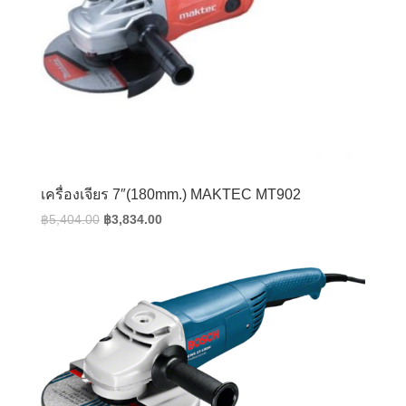
เครื่องเจียร 7″(180mm.) MAKTEC MT902
Original
Current
฿
5,404.00
฿
3,834.00
price
price
was:
is:
฿5,404.00.
฿3,834.00.