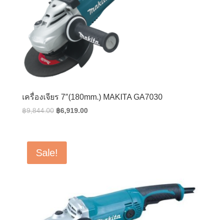
เครื่องเจียร 7″(180mm.) MAKITA GA7030
Original
Current
฿
9,844.00
฿
6,919.00
price
price
was:
is:
฿9,844.00.
฿6,919.00.
Sale!