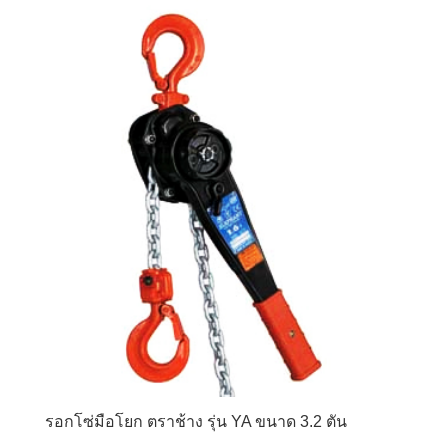
฿13,500.00.
฿10,800.00.
รอกโซ่มือโยก ตราช้าง รุ่น YA ขนาด 3.2 ตัน