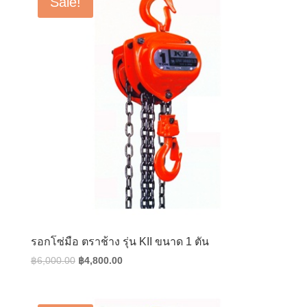
Sale!
รอกโซ่มือ ตราช้าง รุ่น KII ขนาด 1 ตัน
Original
Current
฿
6,000.00
฿
4,800.00
price
price
was:
is: