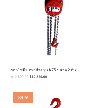
รอกโซ่มือ ตราช้าง รุ่น K75 ขนาด 2 ตัน
Original
Current
฿
12,800.00
฿
10,240.00
price
price
was:
is:
฿12,800.00.
฿10,240.00.
Sale!