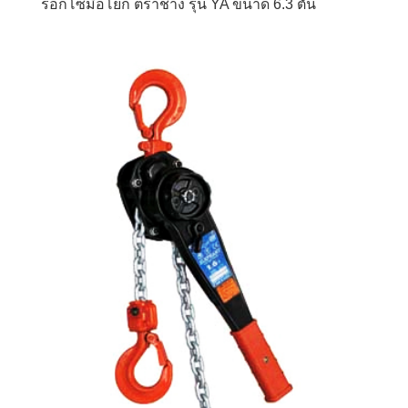
รอกโซ่มือโยก ตราช้าง รุ่น YA ขนาด 6.3 ตัน