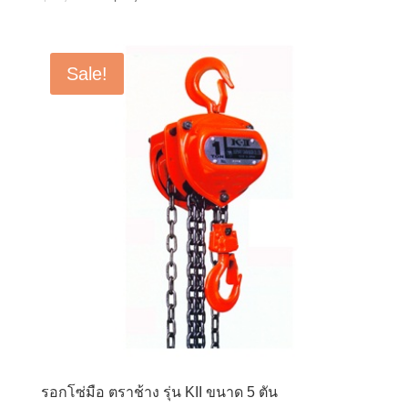
price
price
was:
is:
฿16,500.00.
฿13,200.00.
Sale!
รอกโซ่มือ ตราช้าง รุ่น KII ขนาด 5 ตัน