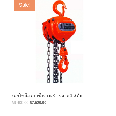
฿6,000.00.
฿4,800.00.
Sale!
รอกโซ่มือ ตราช้าง รุ่น KII ขนาด 1.6 ตัน
Original
Current
฿
9,400.00
฿
7,520.00
price
price
was:
is: