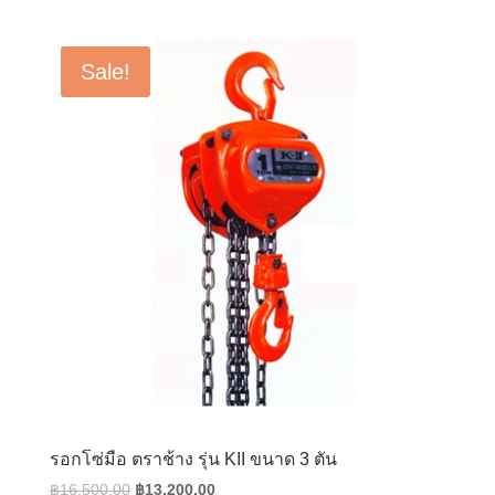
price
price
was:
is:
฿11,800.00.
฿9,440.00.
Sale!
รอกโซ่มือ ตราช้าง รุ่น KII ขนาด 3 ตัน
Original
Current
฿
16,500.00
฿
13,200.00