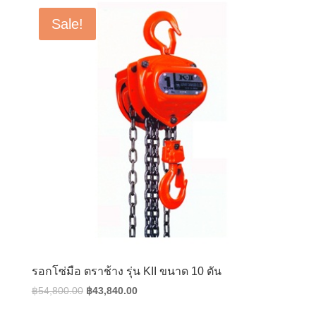
฿9,400.00.
฿7,520.00.
Sale!
รอกโซ่มือ ตราช้าง รุ่น KII ขนาด 10 ตัน
Original
Current
฿
54,800.00
฿
43,840.00
price
price