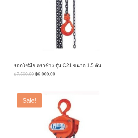
รอกโซ่มือ ตราช้าง รุ่น C21 ขนาด 1.5 ตัน
Original
Current
฿
7,500.00
฿
6,000.00
price
price
was:
is:
฿7,500.00.
฿6,000.00.
Sale!