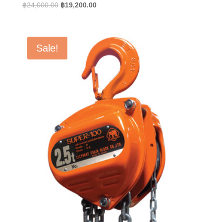
Original
Current
฿
24,000.00
฿
19,200.00
price
price
was:
is:
฿24,000.00.
฿19,200.00.
Sale!