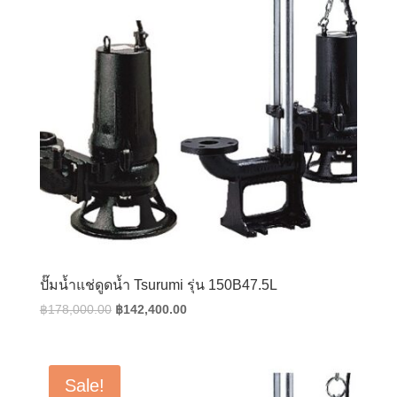
ปั๊มน้ำแช่ดูดน้ำ Tsurumi รุ่น 150B47.5L
Original
Current
฿
178,000.00
฿
142,400.00
price
price
was:
is:
฿178,000.00.
฿142,400.00.
Sale!