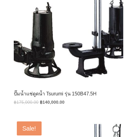
ปั๊มน้ำแช่ดูดน้ำ Tsurumi รุ่น 150B47.5H
Original
Current
฿
175,000.00
฿
140,000.00
price
price
was:
is:
฿175,000.00.
฿140,000.00.
Sale!