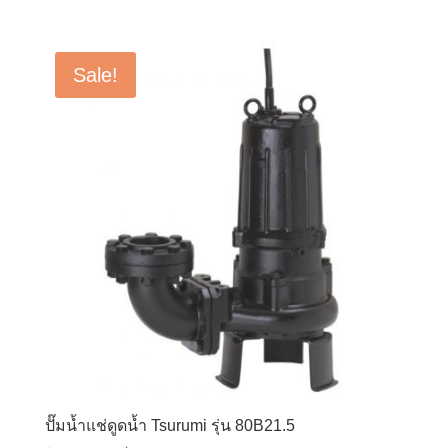
price
price
was:
is:
฿14,500.00.
฿13,500.00.
Sale!
ปั๊มน้ำแช่ดูดน้ำ Tsurumi รุ่น 80B21.5