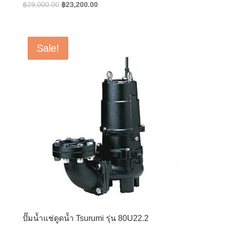
Original
Current
฿
29,000.00
฿
23,200.00
price
price
was:
is:
฿29,000.00.
฿23,200.00.
Sale!
ปั๊มน้ำแช่ดูดน้ำ Tsurumi รุ่น 80U22.2