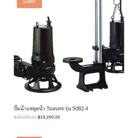
Sale!
ปั๊มน้ำแช่ดูดน้ำ Tsurumi รุ่น 50B2.4
Original
Current
฿
24,000.00
฿
19,200.00
price
price
was:
is: