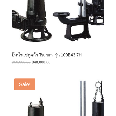
ปั๊มน้ำแช่ดูดน้ำ Tsurumi รุ่น 100B43.7H
Original
Current
฿
60,000.00
฿
48,000.00
price
price
was:
is:
฿60,000.00.
฿48,000.00.
Sale!