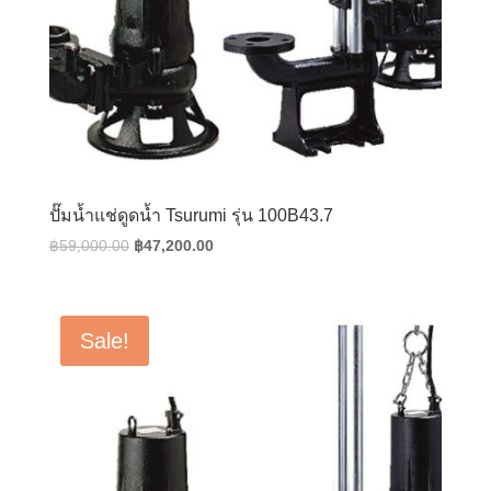
ปั๊มน้ำแช่ดูดน้ำ Tsurumi รุ่น 100B43.7
Original
Current
฿
59,000.00
฿
47,200.00
price
price
was:
is:
฿59,000.00.
฿47,200.00.
Sale!