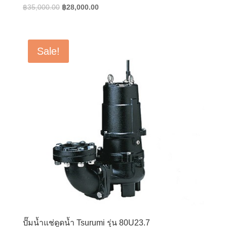
Original
Current
฿
35,000.00
฿
28,000.00
price
price
was:
is:
฿35,000.00.
฿28,000.00.
Sale!
ปั๊มน้ำแช่ดูดน้ำ Tsurumi รุ่น 80U23.7