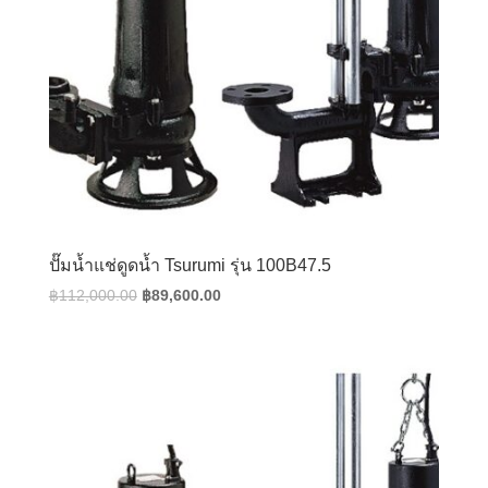
ปั๊มน้ำแช่ดูดน้ำ Tsurumi รุ่น 100B47.5
Original
Current
฿
112,000.00
฿
89,600.00
price
price
was:
is:
฿112,000.00.
฿89,600.00.