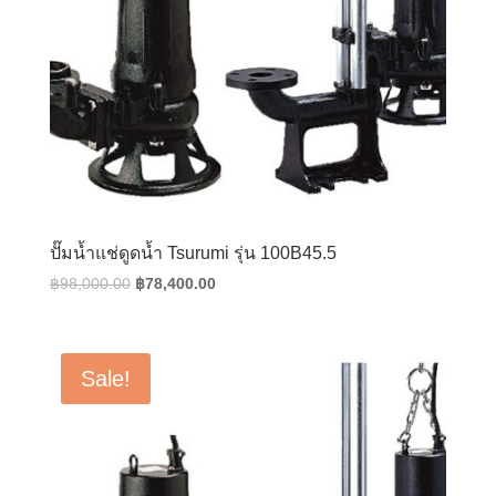
ปั๊มน้ำแช่ดูดน้ำ Tsurumi รุ่น 100B45.5
Original
Current
฿
98,000.00
฿
78,400.00
price
price
was:
is:
฿98,000.00.
฿78,400.00.
Sale!