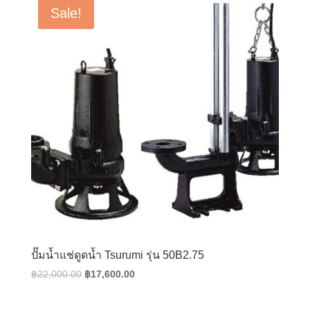
฿24,000.00.
฿19,200.00.
Sale!
ปั๊มน้ำแช่ดูดน้ำ Tsurumi รุ่น 50B2.75
Original
Current
฿
22,000.00
฿
17,600.00
price
price
was:
is: