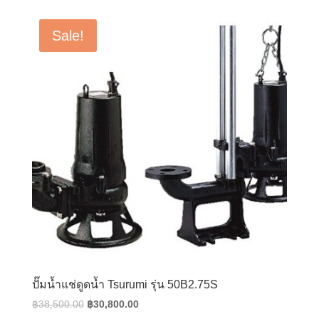
was:
is:
฿23,000.00.
฿18,400.00.
Sale!
ปั๊มน้ำแช่ดูดน้ำ Tsurumi รุ่น 50B2.75S
Original
Current
฿
38,500.00
฿
30,800.00