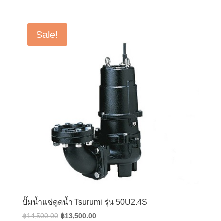
price
price
was:
is:
฿18,000.00.
฿14,400.00.
Sale!
ปั๊มน้ำแช่ดูดน้ำ Tsurumi รุ่น 50U2.4S
Original
Current
฿
14,500.00
฿
13,500.00