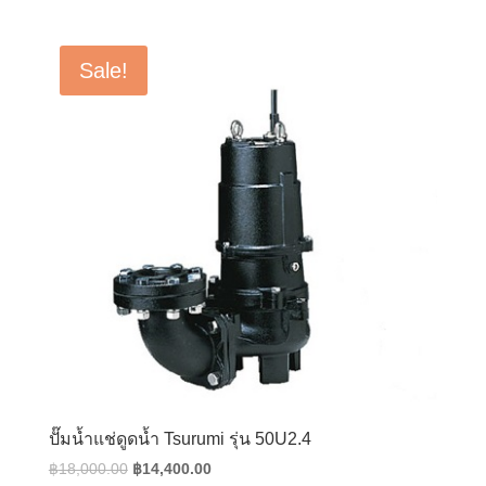
price
price
was:
is:
฿38,500.00.
฿30,800.00.
Sale!
ปั๊มน้ำแช่ดูดน้ำ Tsurumi รุ่น 50U2.4
Original
Current
฿
18,000.00
฿
14,400.00