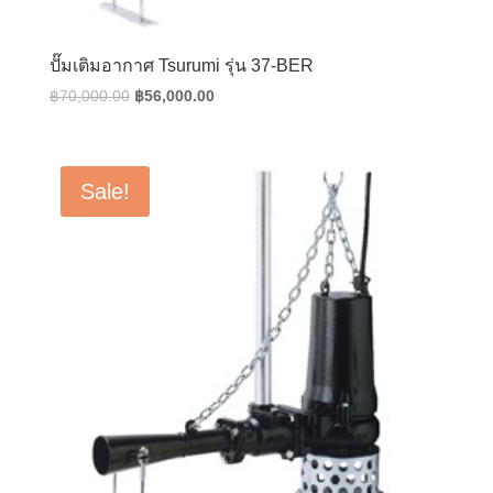
ปั๊มเติมอากาศ Tsurumi รุ่น 37-BER
Original
Current
฿
70,000.00
฿
56,000.00
price
price
was:
is:
฿70,000.00.
฿56,000.00.
Sale!