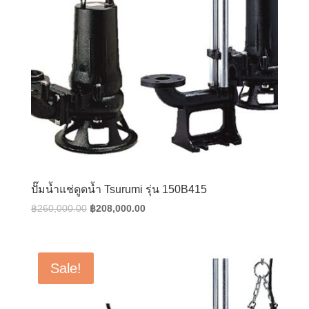
ปั๊มน้ำแช่ดูดน้ำ Tsurumi รุ่น 150B415
Original
Current
฿
260,000.00
฿
208,000.00
price
price
was:
is:
฿260,000.00.
฿208,000.00.
Sale!