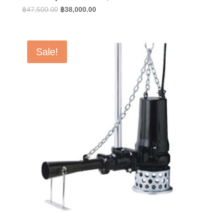
Original
Current
฿
47,500.00
฿
38,000.00
price
price
was:
is:
฿47,500.00.
฿38,000.00.
Sale!