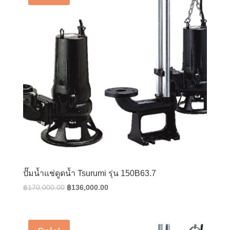
ปั๊มน้ำแช่ดูดน้ำ Tsurumi รุ่น 150B63.7
Original
Current
฿
170,000.00
฿
136,000.00
price
price
was:
is:
฿170,000.00.
฿136,000.00.