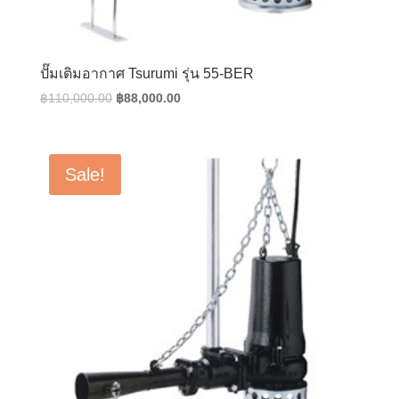
ปั๊มเติมอากาศ Tsurumi รุ่น 55-BER
Original
Current
฿
110,000.00
฿
88,000.00
price
price
was:
is:
฿110,000.00.
฿88,000.00.
Sale!