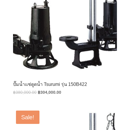
ปั๊มน้ำแช่ดูดน้ำ Tsurumi รุ่น 150B422
Original
Current
฿
380,000.00
฿
304,000.00
price
price
was:
is:
฿380,000.00.
฿304,000.00.
Sale!