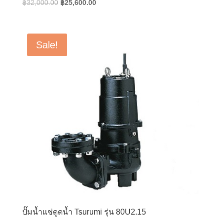
Original
Current
฿
32,000.00
฿
25,600.00
price
price
was:
is:
฿32,000.00.
฿25,600.00.
Sale!
ปั๊มน้ำแช่ดูดน้ำ Tsurumi รุ่น 80U2.15