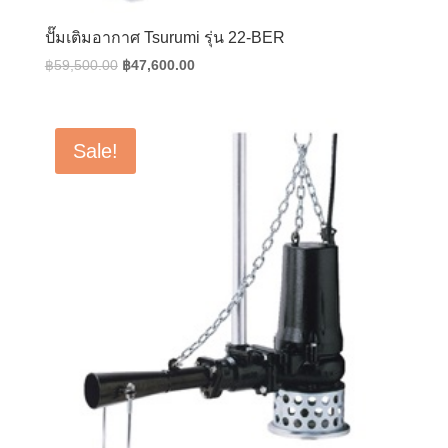
ปั๊มเติมอากาศ Tsurumi รุ่น 22-BER
Original
Current
฿
59,500.00
฿
47,600.00
price
price
was:
is:
฿59,500.00.
฿47,600.00.
Sale!