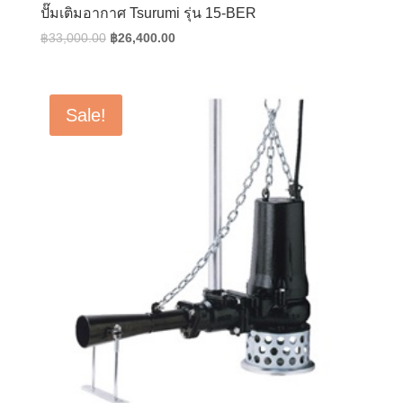
ปั๊มเติมอากาศ Tsurumi รุ่น 15-BER
Original
Current
฿
33,000.00
฿
26,400.00
price
price
was:
is:
฿33,000.00.
฿26,400.00.
Sale!