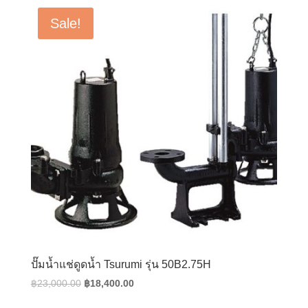
฿22,000.00.
฿17,600.00.
Sale!
ปั๊มน้ำแช่ดูดน้ำ Tsurumi รุ่น 50B2.75H
Original
Current
฿
23,000.00
฿
18,400.00
price
price