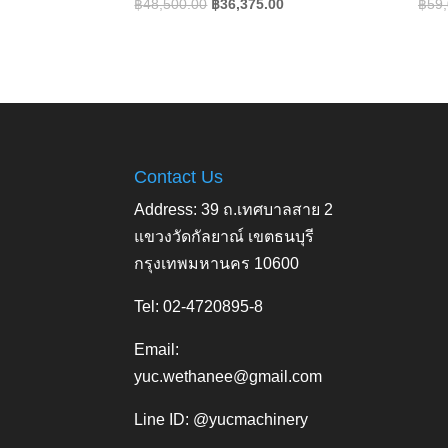
Original
Current
฿
48,500.00
฿
36,375.00
฿
59
price
price
was:
is:
฿48,500.00.
฿36,375.00.
Contact Us
Address: 39 ถ.เทศบาลสาย 2
แขวงวัดกัลยาณ์ เขตธนบุรี
กรุงเทพมหานคร 10600
Tel: 02-4720895-8
Email:
yuc.wethanee@gmail.com
Line ID: @yucmachinery