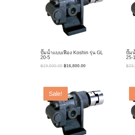
ปั๊มน้ำแบบเฟือง Koshin รุ่น GL
ปั๊ม
20-5
25-
Original
Current
฿
19,500.00
฿
16,800.00
฿
23
price
price
was:
is:
฿19,500.00.
฿16,800.00.
Sale!