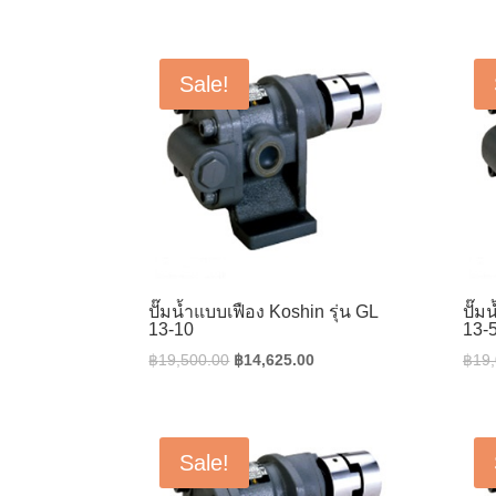
was:
is:
฿3,500.00.
฿2,800.00.
Sale!
ปั๊มน้ำแบบเฟือง Koshin รุ่น GL
ปั๊ม
13-10
13-
Original
Current
฿
19,500.00
฿
14,625.00
฿
19
price
price
was:
is:
฿19,500.00.
฿14,625.00.
Sale!