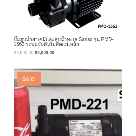
ปั๊มสูบน้ำยาเคมีและสูบน้ำทะเล Sanso รุ่น PMD-
1563 ระบบขับดันใบพัดแม่เหล็ก
Original
Current
฿
9,500.00
฿
8,000.00
price
price
was:
is:
฿9,500.00.
฿8,000.00.
Sale!