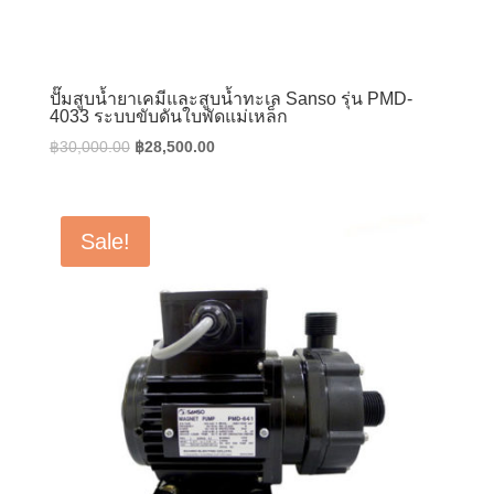
ปั๊มสูบน้ำยาเคมีและสูบน้ำทะเล Sanso รุ่น PMD-
4033 ระบบขับดันใบพัดแม่เหล็ก
Original
Current
฿
30,000.00
฿
28,500.00
price
price
was:
is:
฿30,000.00.
฿28,500.00.
Sale!