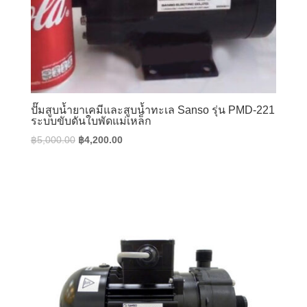
ปั๊มสูบน้ำยาเคมีและสูบน้ำทะเล Sanso รุ่น PMD-221
ระบบขับดันใบพัดแม่เหล็ก
Original
Current
฿
5,000.00
฿
4,200.00
price
price
was:
is:
฿5,000.00.
฿4,200.00.