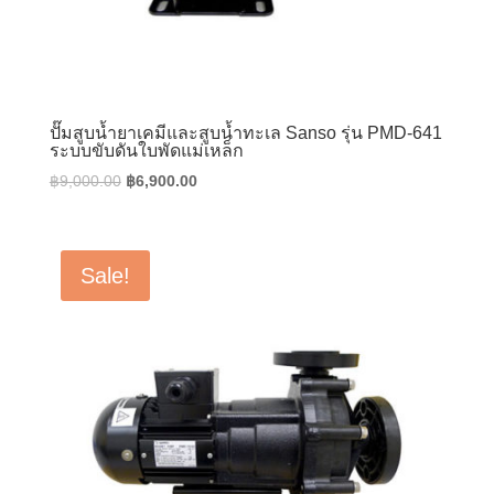
ปั๊มสูบน้ำยาเคมีและสูบน้ำทะเล Sanso รุ่น PMD-641
ระบบขับดันใบพัดแม่เหล็ก
Original
Current
฿
9,000.00
฿
6,900.00
price
price
was:
is:
฿9,000.00.
฿6,900.00.
Sale!