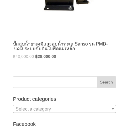
ปั๊มสูบน้ำยาเคมีและสูบน้ำทะเล Sanso รุ่น PMD-
7533 ระบบขับดันใบพัดแม่เหล็ก
Original
Current
฿
40,000.00
฿
28,000.00
price
price
was:
is:
฿40,000.00.
฿28,000.00.
Product categories
Select a category
Facebook