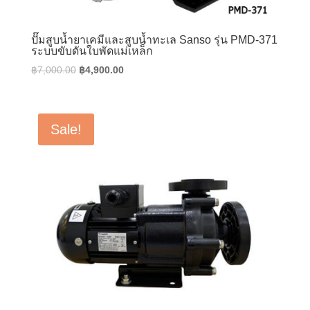
ปั๊มสูบน้ำยาเคมีและสูบน้ำทะเล Sanso รุ่น PMD-371
ระบบขับดันใบพัดแม่เหล็ก
Original
Current
฿
7,000.00
฿
4,900.00
price
price
was:
is:
฿7,000.00.
฿4,900.00.
Sale!