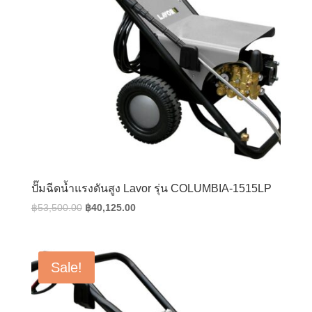
ปั๊มฉีดน้ำแรงดันสูง Lavor รุ่น COLUMBIA-1515LP
Original
Current
฿
53,500.00
฿
40,125.00
price
price
was:
is:
฿53,500.00.
฿40,125.00.
Sale!