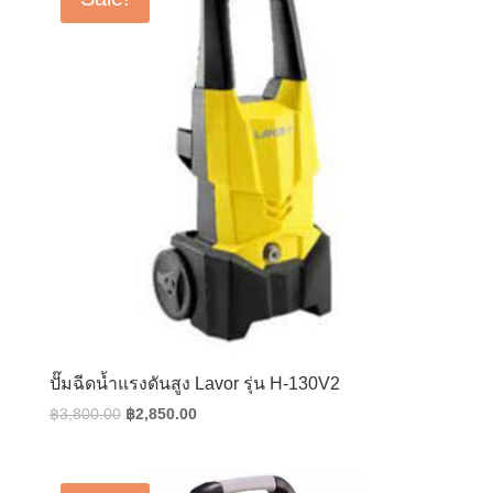
ปั๊มฉีดน้ำแรงดันสูง Lavor รุ่น H-130V2
Original
Current
฿
3,800.00
฿
2,850.00
price
price
was:
is:
฿3,800.00.
฿2,850.00.