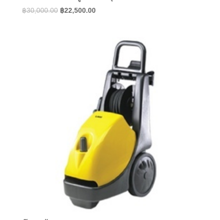
Original
Current
฿
30,000.00
฿
22,500.00
price
price
was:
is:
฿30,000.00.
฿22,500.00.