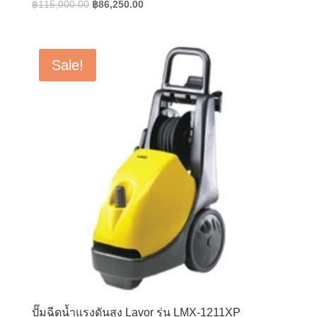
Original
Current
฿
115,000.00
฿
86,250.00
price
price
was:
is:
฿115,000.00.
฿86,250.00.
Sale!
ปั๊มฉีดน้ำแรงดันสูง Lavor รุ่น LMX-1211XP