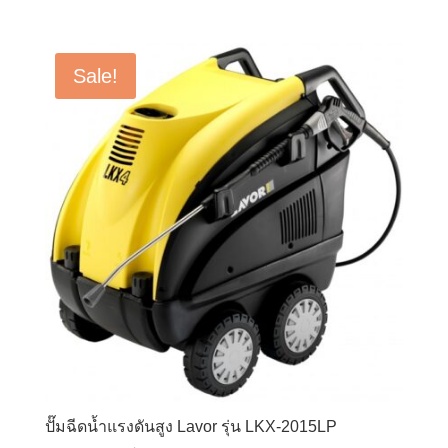
price
price
was:
is:
฿102,500.00.
฿76,875.00.
Sale!
ปั๊มฉีดน้ำแรงดันสูง Lavor รุ่น LKX-2015LP