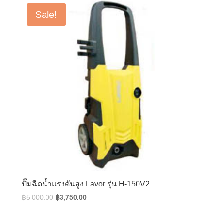
฿5,000.00.
฿3,750.00.
Sale!
ปั๊มฉีดน้ำแรงดันสูง Lavor รุ่น H-150V2
Original
Current
฿
5,000.00
฿
3,750.00
price
price