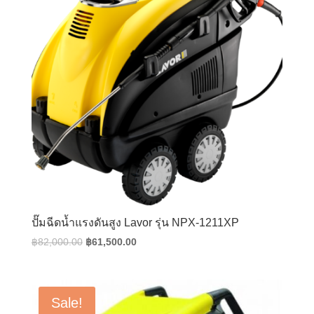
ปั๊มฉีดน้ำแรงดันสูง Lavor รุ่น NPX-1211XP
Original
Current
฿
82,000.00
฿
61,500.00
price
price
was:
is:
฿82,000.00.
฿61,500.00.
Sale!