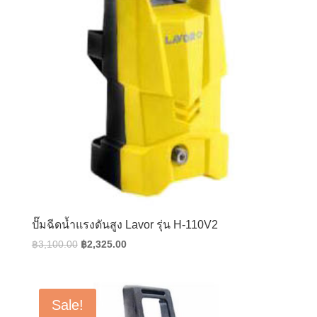
ปั๊มฉีดน้ำแรงดันสูง Lavor รุ่น H-110V2
Original
Current
฿
3,100.00
฿
2,325.00
price
price
was:
is:
฿3,100.00.
฿2,325.00.
Sale!