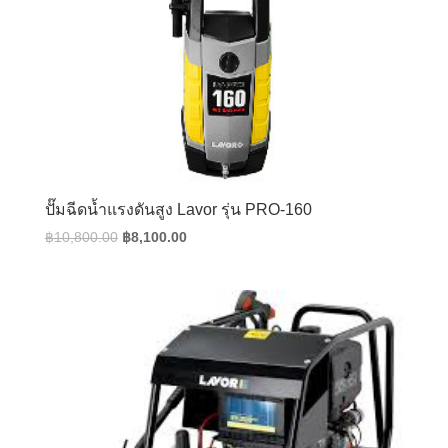
ปั๊มฉีดน้ำแรงดันสูง Lavor รุ่น PRO-160
Original
Current
฿
10,800.00
฿
8,100.00
price
price
was:
is:
฿10,800.00.
฿8,100.00.