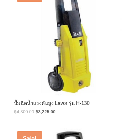
ปั๊มฉีดน้ำแรงดันสูง Lavor รุ่น H-130
Original
Current
฿
4,300.00
฿
3,225.00
price
price
was:
is:
฿4,300.00.
฿3,225.00.
Sale!