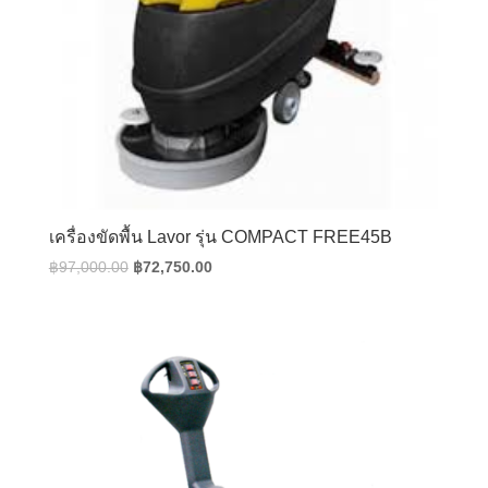
เครื่องขัดพื้น Lavor รุ่น COMPACT FREE45B
Original
Current
฿
97,000.00
฿
72,750.00
price
price
was:
is:
฿97,000.00.
฿72,750.00.