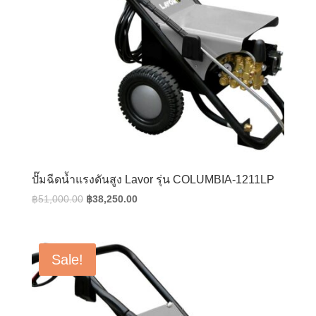
ปั๊มฉีดน้ำแรงดันสูง Lavor รุ่น COLUMBIA-1211LP
Original
Current
฿
51,000.00
฿
38,250.00
price
price
was:
is:
฿51,000.00.
฿38,250.00.
Sale!