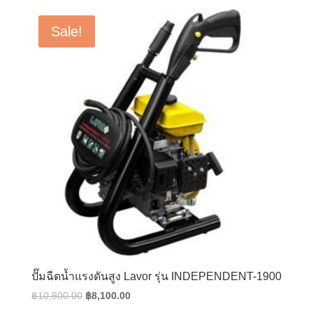
was:
is:
฿5,000.00.
฿3,750.00.
Sale!
ปั๊มฉีดน้ำแรงดันสูง Lavor รุ่น INDEPENDENT-1900
Original
Current
฿
10,800.00
฿
8,100.00
price
price