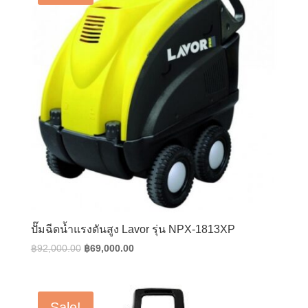
ปั๊มฉีดน้ำแรงดันสูง Lavor รุ่น NPX-1813XP
Original
Current
฿
92,000.00
฿
69,000.00
price
price
was:
is:
฿92,000.00.
฿69,000.00.
Sale!