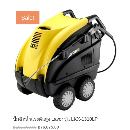
was:
is:
฿10,800.00.
฿8,100.00.
Sale!
ปั๊มฉีดน้ำแรงดันสูง Lavor รุ่น LKX-1310LP
Original
Current
฿
102,500.00
฿
76,875.00