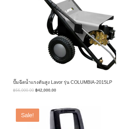
ปั๊มฉีดน้ำแรงดันสูง Lavor รุ่น COLUMBIA-2015LP
Original
Current
฿
56,000.00
฿
42,000.00
price
price
was:
is:
฿56,000.00.
฿42,000.00.
Sale!