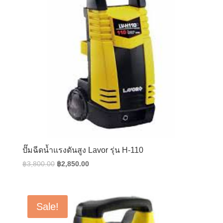
ปั๊มฉีดน้ำแรงดันสูง Lavor รุ่น H-110
Original
Current
฿
3,800.00
฿
2,850.00
price
price
was:
is:
฿3,800.00.
฿2,850.00.
Sale!