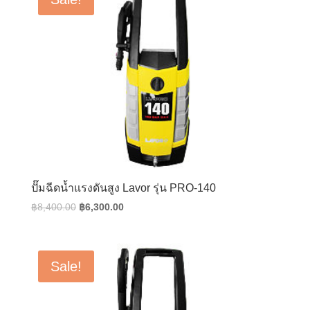
ปั๊มฉีดน้ำแรงดันสูง Lavor รุ่น PRO-140
Original
Current
฿
8,400.00
฿
6,300.00
price
price
was:
is:
฿8,400.00.
฿6,300.00.
Sale!