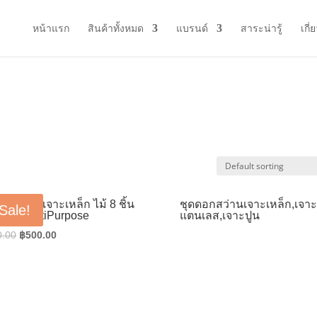
หน้าแรก
สินค้าทั้งหมด
แบรนด์
สาระน่ารู้
เกี่
อกสว่านเจาะเหล็ก ไม้ 8 ชิ้น
ชุดดอกสว่านเจาะเหล็ก,เจา
Sale!
CH multiPurpose
แตนเลส,เจาะปูน
Original
Current
0.00
฿
500.00
price
price
was:
is:
฿800.00.
฿500.00.