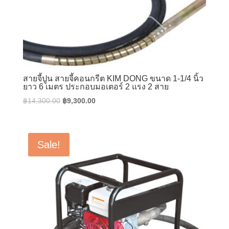
สายจี้ปูน สายจี้คอนกรีต KIM DONG ขนาด 1-1/4 นิ้ว
ยาว 6 เมตร ประกอบมอเตอร์ 2 แรง 2 สาย
Original
Current
฿
14,300.00
฿
9,300.00
price
price
was:
is:
฿14,300.00.
฿9,300.00.
Sale!