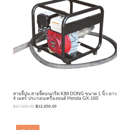
สายจี้ปูน สายจี้คอนกรีต KIM DONG ขนาด 1 นิ้ว ยาว
4 เมตร ประกอบเครื่องยนต์ Honda GX-160
Original
Current
฿
17,000.00
฿
12,650.00
price
price
was:
is:
฿17,000.00.
฿12,650.00.