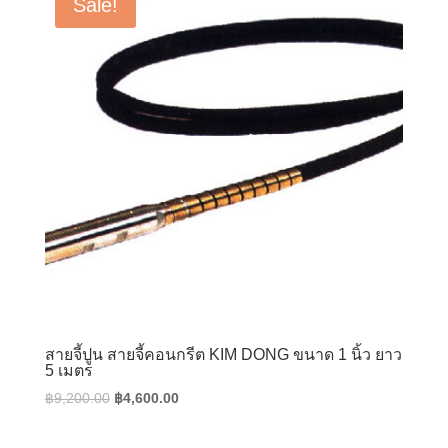
Sale!
สายจี้ปูน สายจี้คอนกรีต KIM DONG ขนาด 1 นิ้ว ยาว
5 เมตร
Original
Current
฿
9,200.00
฿
4,600.00
price
price
was:
is: