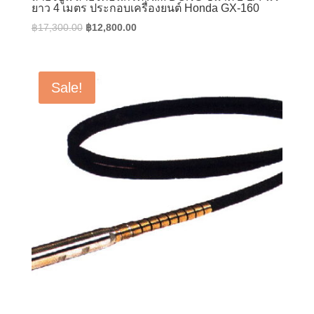
ยาว 4 เมตร ประกอบเครื่องยนต์ Honda GX-160
Original
Current
฿
17,300.00
฿
12,800.00
price
price
was:
is:
฿17,300.00.
฿12,800.00.
Sale!