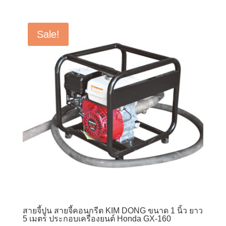
price
price
was:
is:
฿13,500.00.
฿8,900.00.
Sale!
สายจี้ปูน สายจี้คอนกรีต KIM DONG ขนาด 1 นิ้ว ยาว
5 เมตร ประกอบเครื่องยนต์ Honda GX-160