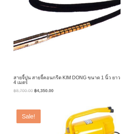
สายจี้ปูน สายจี้คอนกรีต KIM DONG ขนาด 1 นิ้ว ยาว
4 เมตร
Original
Current
฿
8,700.00
฿
4,350.00
price
price
was:
is:
฿8,700.00.
฿4,350.00.
Sale!