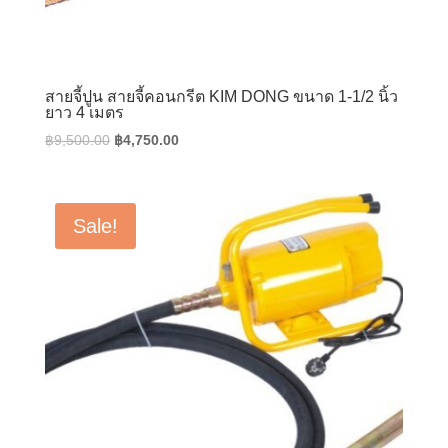
สายจี้ปูน สายจี้คอนกรีต KIM DONG ขนาด 1-1/2 นิ้ว
ยาว 4 เมตร
Original
Current
฿
9,500.00
฿
4,750.00
price
price
was:
is:
฿9,500.00.
฿4,750.00.
Sale!