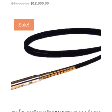
Original
Current
฿
17,500.00
฿
12,900.00
price
price
was:
is:
฿17,500.00.
฿12,900.00.
Sale!