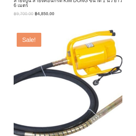
สายจี้ปูน สายจี้คอนกรีต KIM DONG ขนาด 1 นิ้ว ยาว
6 เมตร
Original
Current
฿
9,700.00
฿
4,850.00
price
price
was:
is:
฿9,700.00.
฿4,850.00.
Sale!