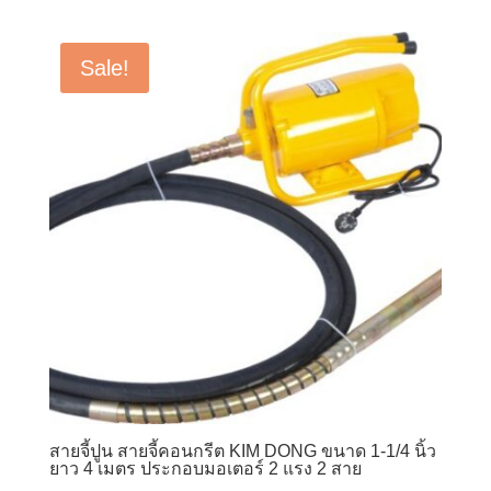
was:
is:
฿9,000.00.
฿4,500.00.
Sale!
สายจี้ปูน สายจี้คอนกรีต KIM DONG ขนาด 1-1/4 นิ้ว
ยาว 4 เมตร ประกอบมอเตอร์ 2 แรง 2 สาย