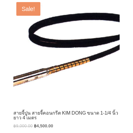
฿18,800.00.
฿13,550.00.
Sale!
สายจี้ปูน สายจี้คอนกรีต KIM DONG ขนาด 1-1/4 นิ้ว
ยาว 4 เมตร
Original
Current
฿
9,000.00
฿
4,500.00
price
price