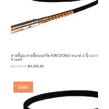
สายจี้ปูน สายจี้คอนกรีต KIM DONG ขนาด 1 นิ้ว ยาว
4 เมตร
Original
Current
฿
8,700.00
฿
4,350.00
price
price
was:
is:
฿8,700.00.
฿4,350.00.
Sale!