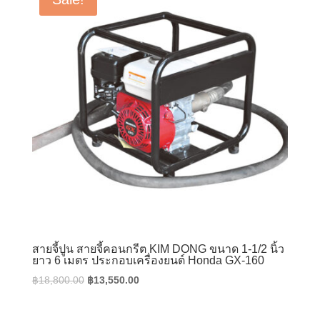
สายจี้ปูน สายจี้คอนกรีต KIM DONG ขนาด 1-1/2 นิ้ว
ยาว 6 เมตร ประกอบเครื่องยนต์ Honda GX-160
Original
Current
฿
18,800.00
฿
13,550.00
price
price
was:
is: