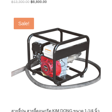
Original
Current
฿
13,300.00
฿
8,800.00
price
price
was:
is:
฿13,300.00.
฿8,800.00.
Sale!
สายจี้ปูน สายจี้คอนกรีต KIM DONG ขนาด 1-1/4 นิ้ว