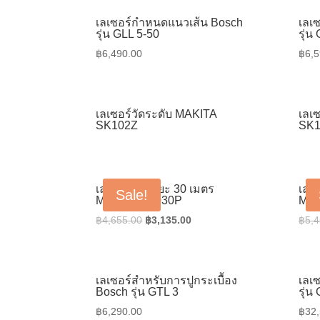
เลเซอร์กำหนดแนวเส้น Bosch
เลเ
รุ่น GLL 5-50
รุ่น
฿
6,490.00
฿
6,5
เลเซอร์วัดระดับ MAKITA
เลเ
SK102Z
SK1
เลเซอร์วัดระยะ 30 เมตร
เลเ
Sale!
MAKITA LD030P
MAK
Original
Current
฿
4,655.00
฿
3,135.00
฿
5,4
price
price
was:
is:
฿4,655.00.
฿3,135.00.
เลเซอร์สำหรับการปูกระเบื้อง
เลเ
Bosch รุ่น GTL 3
รุ่
฿
6,290.00
฿
32