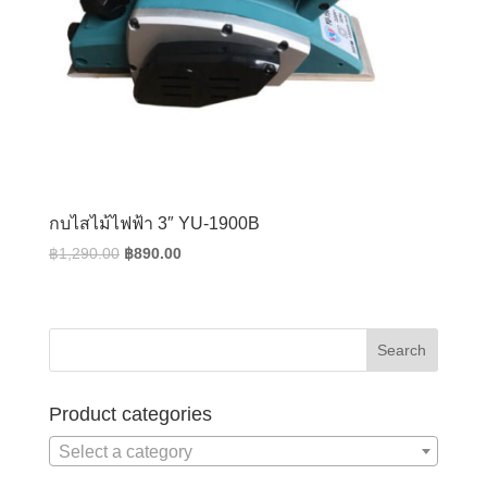
กบไสไม้ไฟฟ้า 3″ YU-1900B
Original
Current
฿
1,290.00
฿
890.00
price
price
was:
is:
฿1,290.00.
฿890.00.
Product categories
Select a category