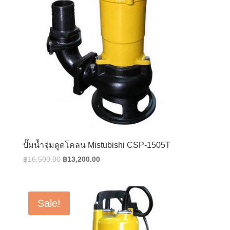
ปั๊มน้ำจุ่มดูดโคลน Mistubishi CSP-1505T
Original
Current
฿
16,500.00
฿
13,200.00
price
price
was:
is:
฿16,500.00.
฿13,200.00.
Sale!