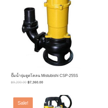
ปั๊มน้ำจุ่มดูดโคลน Mistubishi CSP-255S
Original
Current
฿
9,200.00
฿
7,360.00
price
price
was:
is:
฿9,200.00.
฿7,360.00.
Sale!