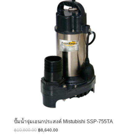
ปั๊มน้ำจุ่มเอนกประสงค์ Mistubishi SSP-755TA
Original
Current
฿
10,800.00
฿
8,640.00
price
price