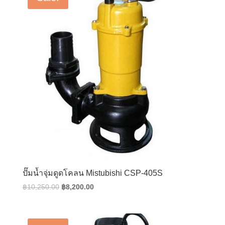
ปั๊มน้ำจุ่มดูดโคลน Mistubishi CSP-405S
Original
Current
฿
10,250.00
฿
8,200.00
price
price
was:
is:
฿10,250.00.
฿8,200.00.