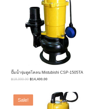
ปั๊มน้ำจุ่มดูดโคลน Mistubishi CSP-1505TA
Original
Current
฿
18,000.00
฿
14,400.00
price
price
was:
is:
฿18,000.00.
฿14,400.00.
Sale!