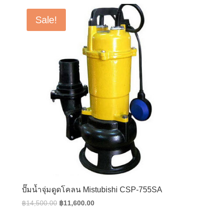
was:
is:
฿13,000.00.
฿10,400.00.
Sale!
ปั๊มน้ำจุ่มดูดโคลน Mistubishi CSP-755SA
Original
Current
฿
14,500.00
฿
11,600.00
price
price