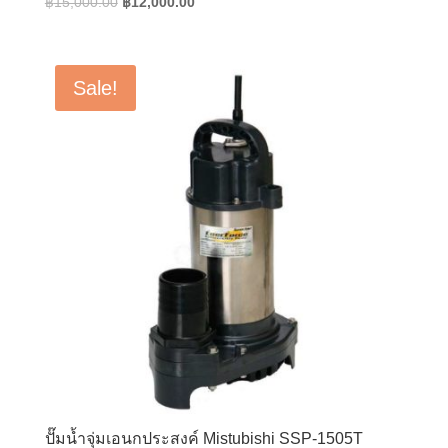
Original
Current
฿
15,000.00
฿
12,000.00
price
price
was:
is:
฿15,000.00.
฿12,000.00.
Sale!
ปั๊มน้ำจุ่มเอนกประสงค์ Mistubishi SSP-1505T