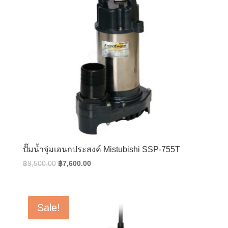
ปั๊มน้ำจุ่มเอนกประสงค์ Mistubishi SSP-755T
Original
Current
฿
9,500.00
฿
7,600.00
price
price
was:
is:
฿9,500.00.
฿7,600.00.
Sale!