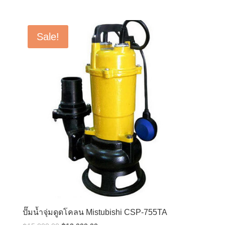
price
price
was:
is:
฿14,000.00.
฿11,200.00.
Sale!
ปั๊มน้ำจุ่มดูดโคลน Mistubishi CSP-755TA