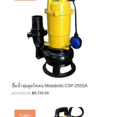
ปั๊มน้ำจุ่มดูดโคลน Mistubishi CSP-255SA
Original
Current
฿
10,900.00
฿
8,720.00
price
price
was:
is:
฿10,900.00.
฿8,720.00.
Sale!