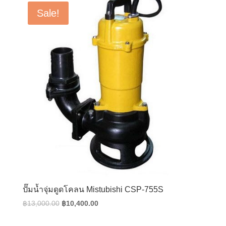
฿11,500.00.
฿9,200.00.
Sale!
ปั๊มน้ำจุ่มดูดโคลน Mistubishi CSP-755S
Original
Current
฿
13,000.00
฿
10,400.00
price
price