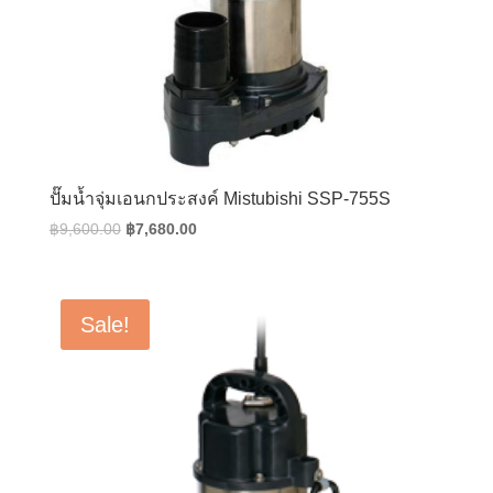
ปั๊มน้ำจุ่มเอนกประสงค์ Mistubishi SSP-755S
Original
Current
฿
9,600.00
฿
7,680.00
price
price
was:
is:
฿9,600.00.
฿7,680.00.
Sale!