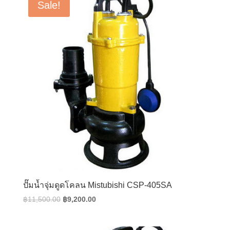
Sale!
ปั๊มน้ำจุ่มดูดโคลน Mistubishi CSP-405SA
Original
Current
฿
11,500.00
฿
9,200.00
price
price
was:
is: