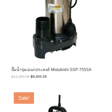
ปั๊มน้ำจุ่มเอนกประสงค์ Mistubishi SSP-755SA
Original
Current
฿
11,000.00
฿
8,800.00
price
price
was:
is:
฿11,000.00.
฿8,800.00.
Sale!