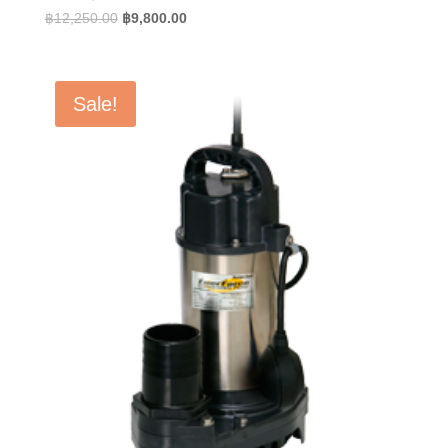
Original
Current
฿
12,250.00
฿
9,800.00
price
price
was:
is:
฿12,250.00.
฿9,800.00.
Sale!