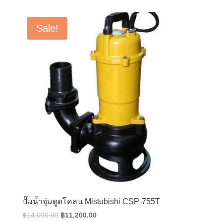
was:
is:
฿14,500.00.
฿11,600.00.
Sale!
ปั๊มน้ำจุ่มดูดโคลน Mistubishi CSP-755T
Original
Current
฿
14,000.00
฿
11,200.00