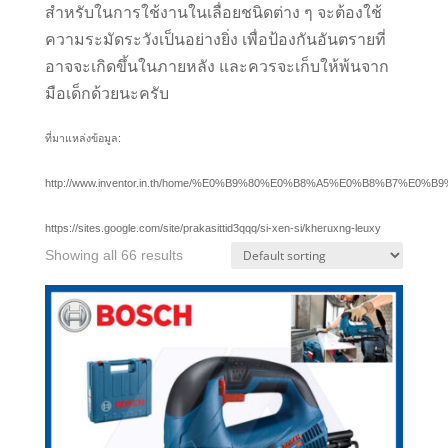
สำหรับในการใช้งานในเลื่อยชนิดต่าง ๆ จะต้องใช้
ความระมัดระวังเป็นอย่างยิ่ง เพื่อป้องกันอันตรายที่
อาจจะเกิดขึ้นในภายหลัง และควรจะเก็บให้พ้นจาก
มือเด็กด้วยนะครับ
ที่มาแหล่งข้อมูล:
http://www.inventor.in.th/home/%E0%B9%80%E0%B8%A5%E0%B8%B7
https://sites.google.com/site/prakasittid3qqq/si-xen-si/kheruxng-leuxy
Showing all 66 results