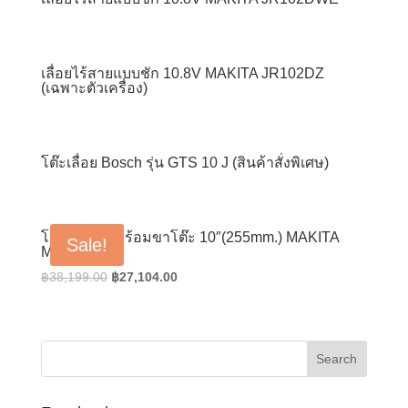
เลื่อยไร้สายแบบชัก 10.8V MAKITA JR102DZ
(เฉพาะตัวเครื่อง)
โต๊ะเลื่อย Bosch รุ่น GTS 10 J (สินค้าสั่งพิเศษ)
โต๊ะเลื่อยไม้พร้อมขาโต๊ะ 10″(255mm.) MAKITA
Sale!
MLT100S
Original
Current
฿
38,199.00
฿
27,104.00
price
price
was:
is:
฿38,199.00.
฿27,104.00.