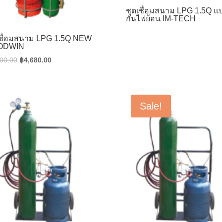
ชุดเชื่อมสนาม LPG 1.5Q แ
กันไฟย้อน IM-TECH
เชื่อมสนาม LPG 1.5Q NEW
ODWIN
Original
Current
00.00
฿
4,680.00
price
price
was:
is:
฿5,100.00.
฿4,680.00.
Sale!