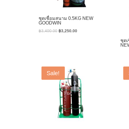
ชุดเชื่อมสนาม 0.5KG NEW
GOODWIN
Original
Current
฿
3,400.00
฿
3,250.00
price
price
ชุด
was:
is:
NE
฿3,400.00.
฿3,250.00.
Sale!