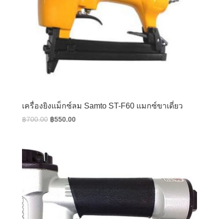
เครื่องยิงแม็กซ์ลม Samto ST-F60 แมกซ์ขาเดี่ยว
Original
Current
฿
700.00
฿
550.00
price
price
was:
is:
฿700.00.
฿550.00.