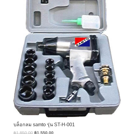
บล็อกลม samto รุ่น ST-H-001
Original
Current
฿
1,850.00
฿
1,550.00