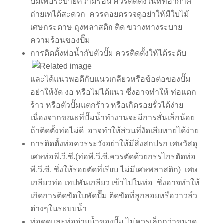
ปั๊มเพื่อระบายความร้อน ควรติดตั้งในที่ที่อากาศ
ถ่ายเทได้สะดวก ควรคอยตรวจดูอย่าให้มีใบไม้
เศษกระดาษ ถุงพลาสติก ติด ขวางทางระบาย
ความร้อนของปั๊ม
การติดตั้งท่อน้ำกับตัวปั๊ม ควรติดตั้งให้ได้ระดับ
และได้แนวพอดีกับแนวเกลียวหรือข้อต่อของปั๊ม
อย่าให้งัด งอ หรือไม่ได้แนว ซึ่งอาจทำให้ ท่อแตก
ร้าว หรือตัวปั๊มแตกร้าว หรือเกิดรอยรั่วได้ง่าย
เนื่องจากขณะที่ปั๊มน้ำทำงานจะมีการสั่นเล็กน้อย
ถ้าติดตั้งท่อไม่ดี อาจทำให้ส่วนที่งัดเสียหายได้ง่าย
การติดตั้งท่อควรระวังอย่าให้มีสิ่งสกปรก เศษวัสดุ
เศษท่อพี.วี.ซี.(ท่อพี.วี.ซี.ควรตัดด้วยกรรไกรตัดท่อ
พี.วี.ซี. ซึ่งให้รอยตัดที่เรียบ ไม่มีเศษพลาสติก) เศษ
เกลียวท่อ เทปพันเกลียว เข้าไปในท่อ ซึ่งอาจทำให้
เกิดการติดขัดใบพัดปั๊ม ติดขัดที่ลูกลอยหรือวาวล์ว
ต่างๆในระบบน้ำ
ท่อดูดและท่อจ่ายน้ำของปั๊ม ไม่ควรเล็กกว่าขนาด