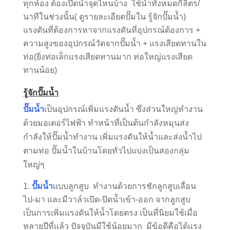
ทุกห้อง ต้องเปิดน้ำจุดไหนบ้าง ใช้น้ำทั้งหมดกี่ลิตร/
นาทีในช่วงนั้น( ดูรายละเอียดปั๊มใน รู้จักปั๊มน้ำ)
แรงดันที่ต้องการหาจากแรงดันที่อุปกรณ์ต้องการ +
ความสูงของอุปกรณ์วัดจากปั๊มน้ำ + แรงเสียดทานใน
ท่อ(ยิ่งท่อเล็กแรงเสียดทานมาก ท่อใหญ่แรงเสียด
ทานน้อย)
รู้จักปั๊มน้ำ
ปั๊มน้ำ
เป็นอุปกรณ์เพิ่มแรงดันน้ำ ซึ่งส่วนใหญ่ทำงาน
ด้วยมอเตอร์ไฟฟ้า ทำหน้าที่เป็นต้นกำลังหมุนส่ง
กำลังให้ปั๊มน้ำทำงาน เพิ่มแรงดันให้น้ำและส่งน้ำไป
ตามท่อ ปั๊มน้ำในบ้านโดยทั่วไปแบ่งเป็นสองกลุ่ม
ใหญ่ๆ
ปั๊มน้ำ
แบบลูกสูบ ทำงานด้วยการชักลูกสูบเลื่อน
ไป-มา และมีวาล์วเปิด-ปิดน้ำเข้า-ออก จากลูกสูบ
เป็นการเพิ่มแรงดันให้น้ำโดยตรง เป็นที่นิยมใช้เมื่อ
หลายปีที่แล้ว ปัจจุบันมีใช้น้อยมาก มีข้อดีคือได้แรง