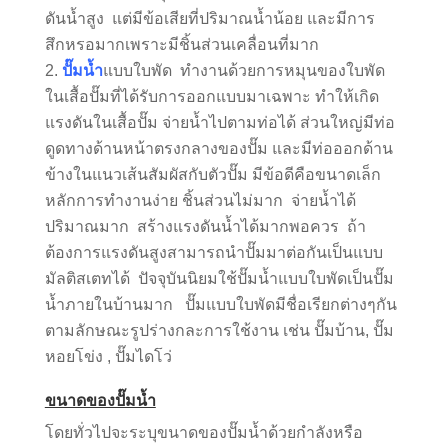
ดันน้ำสูง แต่มีข้อเสียที่ปริมาณน้ำน้อย และมีการ
สึกหรอมากเพราะมีชิ้นส่วนเคลื่อนที่มาก
ปั๊มน้ำ
แบบใบพัด ทำงานด้วยการหมุนของใบพัด
ในเสื้อปั๊มที่ได้รับการออกแบบมาเฉพาะ ทำให้เกิด
แรงดันในเสื้อปั๊ม จ่ายน้ำไปตามท่อได้ ส่วนใหญ่มีท่อ
ดูดทางด้านหน้าตรงกลางของปั๊ม และมีท่อออกด้าน
ข้างในแนวเส้นสัมผัสกับตัวปั๊ม มีข้อดีคือขนาดเล็ก
หลักการทำงานง่าย ชิ้นส่วนไม่มาก จ่ายน้ำได้
ปริมาณมาก สร้างแรงดันน้ำได้มากพอควร ถ้า
ต้องการแรงดันสูงสามารถนำปั๊มมาต่อกันเป็นแบบ
มัลติสเตทได้ ปัจจุบันนิยมใช้ปั๊มน้ำแบบใบพัดเป็นปั๊ม
น้ำภายในบ้านมาก ปั๊มแบบใบพัดมีชื่อเรียกต่างๆกัน
ตามลักษณะรูปร่างกละการใช้งาน เช่น ปั๊มบ้าน, ปั๊ม
หอยโข่ง , ปั๊มไดโว่
ขนาดของปั๊มน้ำ
โดยทั่วไปจะระบุขนาดของปั๊มน้ำด้วยกำลังหรือ