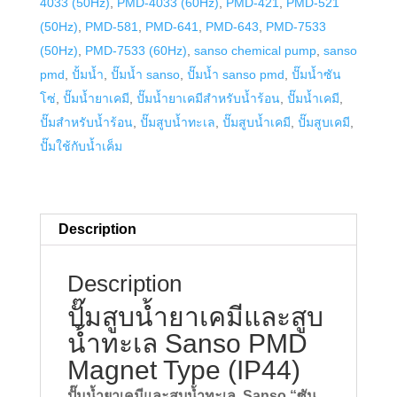
4033 (50Hz)
,
PMD-4033 (60Hz)
,
PMD-421
,
PMD-521
รุ่น
(50Hz)
,
PMD-581
,
PMD-641
,
PMD-643
,
PMD-7533
PMD-
(50Hz)
,
PMD-7533 (60Hz)
,
sanso chemical pump
,
sanso
371
pmd
,
ปั้มน้ำ
,
ปั๊มน้ำ sanso
,
ปั๊มน้ำ sanso pmd
,
ปั๊มน้ำซัน
ระบบ
โซ่
,
ปั๊มน้ำยาเคมี
,
ปั๊มน้ำยาเคมีสำหรับน้ำร้อน
,
ปั๊มน้ำเคมี
,
ขับ
ปั๊มสำหรับน้ำร้อน
,
ปั๊มสูบน้ำทะเล
,
ปั๊มสูบน้ำเคมี
,
ปั๊มสูบเคมี
,
ดัน
ปั๊มใช้กับน้ำเค็ม
ใบพัด
แม่
เหล็ก
quantity
Description
Description
ปั๊มสูบน้ำยาเคมีและสูบ
น้ำทะเล Sanso PMD
Magnet Type (IP44)
ปั๊มน้ำยาเคมีและสูบน้ำทะเล Sanso “ซัน