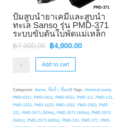
ปั๊มสูบน้ำยาเคมีและสูบน้ำ
ทะเล Sanso รุ่น PMD-371
ระบบขับดันใบพัดแม่เหล็ก
Original
Current
฿
7,000.00
฿
4,900.00
price
price
was:
is:
ปั๊ม
Add to cart
฿7,000.00.
฿4,900.00.
สูบ
น้ำยา
เคมี
Categories:
Sanso
,
ปั๊มน้ำ
,
ปั๊มเคมี
Tags:
chemical pump
,
และ
PMD-0311
,
PMD-0411
,
PMD-0531
,
PMD-111
,
PMD-121
,
สูบ
PMD-1521
,
PMD-1523
,
PMD-1561
,
PMD-1563
,
PMD-
น้ำ
221
,
PMD-2571 (50Hz)
,
PMD-2571 (60Hz)
,
PMD-2573
ทะเล
(50Hz)
,
PMD-2573 (60Hz)
,
PMD-331
,
PMD-371
,
PMD-
Sanso