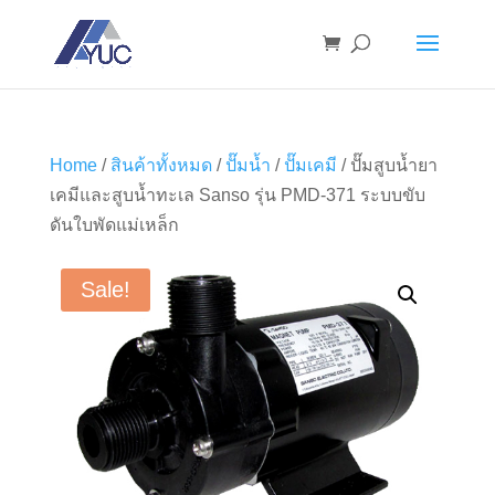
Home
/
สินค้าทั้งหมด
/
ปั๊มน้ำ
/
ปั๊มเคมี
/ ปั๊มสูบน้ำยา
เคมีและสูบน้ำทะเล Sanso รุ่น PMD-371 ระบบขับ
ดันใบพัดแม่เหล็ก
Sale!